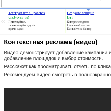
Телеграм чат в Броварах
Создайте лениднг
t.me/brovary_wtf
lpg.tf
Приєднуйтесь
Быстрое создание
та запрошуйте друзів
Надежный хостинг
прямо зараз!
Кликайте на баннер!
Контекстная реклама (видео)
Видео демонстрирует добавление кампании и
добавление площадок и выбор стоимости.
Расскажет как просматривать отчеты по клика
Рекомендуем видео смотреть в полноэкранн