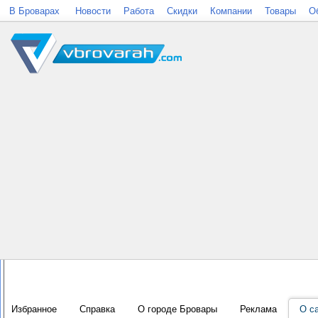
В Броварах
Новости
Работа
Скидки
Компании
Товары
О
Избранное
Справка
О городе Бровары
Реклама
О с